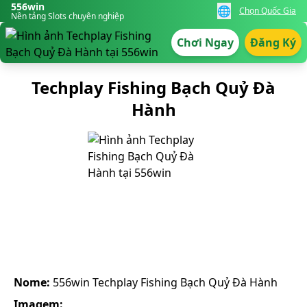
556win
🌐
Chọn Quốc Gia
Nền tảng Slots chuyên nghiệp
Chơi Ngay
Đăng Ký
Techplay Fishing Bạch Quỷ Đà
Hành
Nome:
556win Techplay Fishing Bạch Quỷ Đà Hành
Imagem: