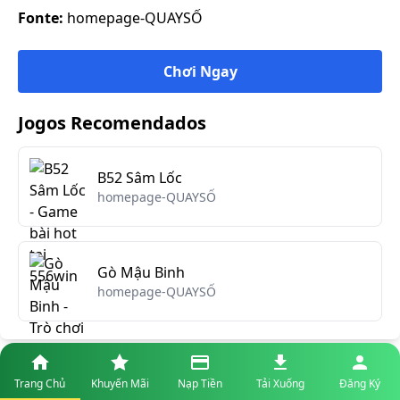
Fonte:
homepage-QUAYSỐ
Chơi Ngay
Jogos Recomendados
B52 Sâm Lốc
homepage-QUAYSỐ
Gò Mậu Binh
homepage-QUAYSỐ
Trang Chủ
Khuyến Mãi
Nạp Tiền
Tải Xuống
Đăng Ký