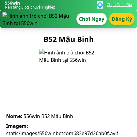
556win
🌐
Chọn Quốc Gia
Nền tảng Slots chuyên nghiệp
Chơi Ngay
Đăng Ký
B52 Mậu Binh
Nome:
556win B52 Mậu Binh
Imagem:
static/images/556winbetcom683e97d26ab0f.avif