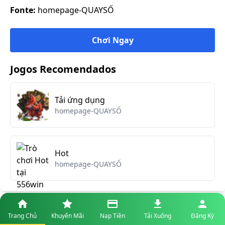
Fonte:
homepage-QUAYSỐ
Chơi Ngay
Jogos Recomendados
Tải ứng dụng
homepage-QUAYSỐ
Hot
homepage-QUAYSỐ
Trang Chủ
Khuyến Mãi
Nạp Tiền
Tải Xuống
Đăng Ký